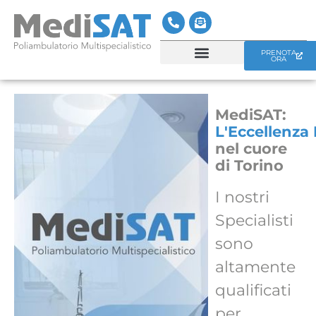
PRENOTA
ORA
CENTRO MEDICO MEDISAT
SERVIZI MEDISAT
MediSAT:
L'Eccellenza
nel cuore
di Torino
I nostri
Specialisti
sono
altamente
qualificati
per