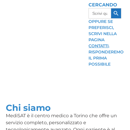
CERCANDO
Search B
Search
for:
OPPURE SE
PREFERISCI,
SCRIVI NELLA
PAGINA
CONTATTI
.
RISPONDEREMO
IL PRIMA
POSSIBILE
Chi siamo
MediSAT è il centro medico a Torino che offre un
servizio completo, personalizzato e
tecnologicamente avanzato. Ogni paziente è al