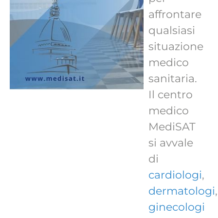
affrontare
qualsiasi
situazione
medico
sanitaria.
Il centro
medico
MediSAT
si avvale
di
cardiologi
,
dermatologi
,
ginecologi