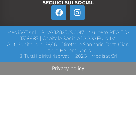
SEGUICI SUI SOCIAL
MediSAT s.r.l. | P.IVA 12825090017 | Numero REA TO-
1318985 | Capitale Sociale 10.000 Euro I.V.
Aut. Sanitaria n. 28/16 | Direttore Sanitario Dott. Gian
Paolo Ferrero Regis
© Tutti i diritti riservati – 2026 - Medisat Srl
Privacy policy