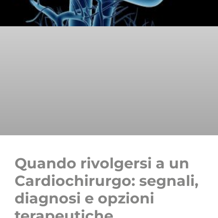
Quando rivolgersi a un
Cardiochirurgo: segnali,
diagnosi e opzioni
terapeutiche