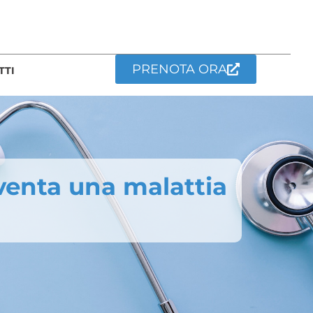
PRENOTA ORA
TTI
iventa una malattia