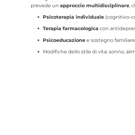
prevede un
approccio multidisciplinare
, 
Psicoterapia individuale
(cognitivo-c
Terapia farmacologica
con antidepressi
Psicoeducazione
e sostegno familiare
Modifiche dello stile di vita: sonno, ali
La
combinazione di terapia psicologica e
La depressione
non è una debolezza
. È u
Chiedere aiuto è un atto di forza e di consa
CONDIVIDI QUESTO ARTICOLO SUI TUOI SOCI
Facebook
LinkedIn
What