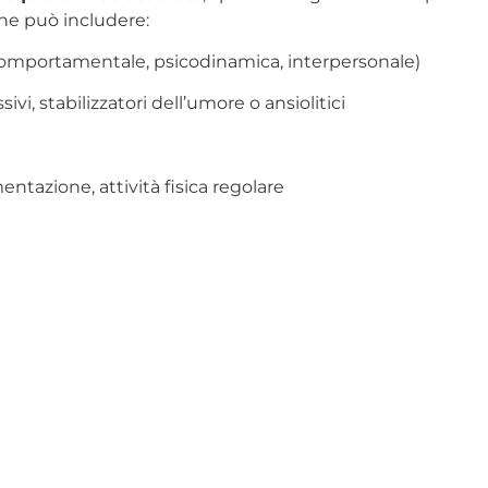
che può includere:
omportamentale, psicodinamica, interpersonale)
vi, stabilizzatori dell’umore o ansiolitici
mentazione, attività fisica regolare
 farmacologica
è spesso la più indicata nei casi di depre
na
malattia che richiede cure
, come il diabete o l’iperten
pevolezza. Prima si interviene, maggiori sono le possibili
AL
sApp
Email