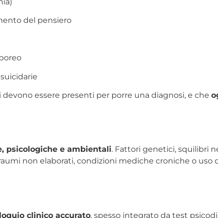
nia)
amento del pensiero
rporeo
 suicidarie
i devono essere presenti per porre una diagnosi, e che
o
e, psicologiche e ambientali
. Fattori genetici, squilibri 
), traumi non elaborati, condizioni mediche croniche o uso 
loquio clinico accurato
, spesso integrato da test psicodi