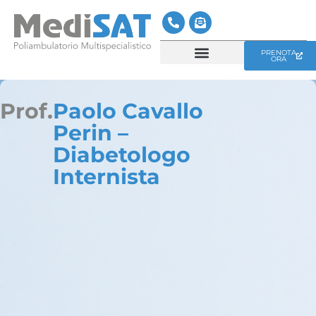
PRENOTA
ORA
CENTRO MEDICO MEDISAT
SERVIZI MEDISAT
Prof.
Paolo Cavallo
Perin –
Diabetologo
Internista