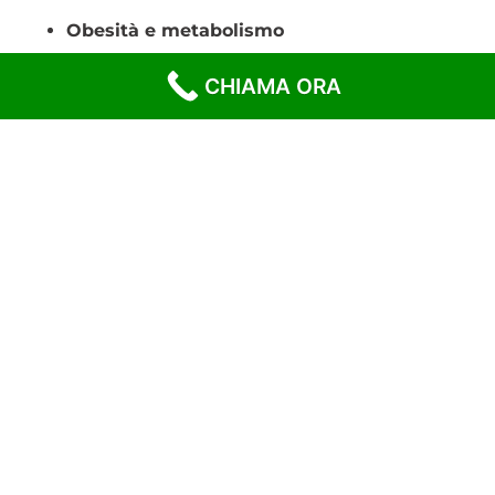
Obesità e metabolismo
Fattori di rischio cardiovascolare
CHIAMA ORA
Medicina interna e approccio sistemico al
paziente cronico complesso
Ha contribuito alla stesura di
libri di testo e
capitoli in trattati internazionali
, ed è stato
relatore in numerosi congressi scientifici nazionali
e internazionali.
Attività Clinica
Specialista in Medicina Interna e
Diabetologia
Esperto nella
gestione integrata delle
malattie croniche metaboliche