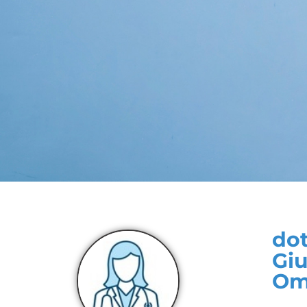
dot
Giu
Om