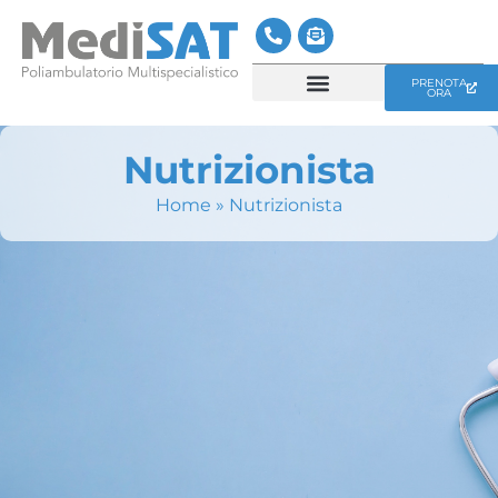
PRENOTA
ORA
CENTRO MEDICO MEDISAT
SERVIZI MEDISAT
Nutrizionista
Home
»
Nutrizionista