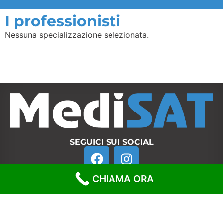
I professionisti
Nessuna specializzazione selezionata.
SEGUICI SUI SOCIAL
CHIAMA ORA
MediSAT s.r.l. | P.IVA 12825090017 | Numero REA TO-
1318985 | Capitale Sociale 10.000 Euro I.V.
Aut. Sanitaria n. 28/16 | Direttore Sanitario Dott. Gian
Paolo Ferrero Regis