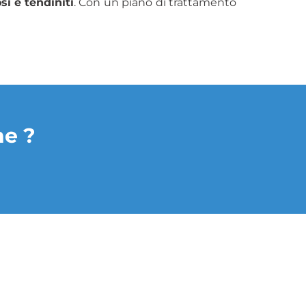
si e tendiniti
. Con un piano di trattamento
ne ?