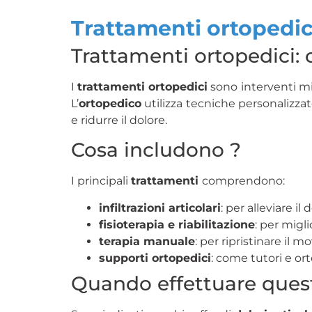
Trattamenti ortopedic
Trattamenti ortopedici: c
I
trattamenti ortopedici
sono interventi mir
L’
ortopedico
utilizza tecniche personalizza
e ridurre il dolore.
Cosa includono ?
I principali
trattamenti
comprendono:
infiltrazioni articolari
: per alleviare i
fisioterapia e riabilitazione
: per migl
terapia manuale
: per ripristinare il 
supporti ortopedici
: come tutori e orte
Quando effettuare quest