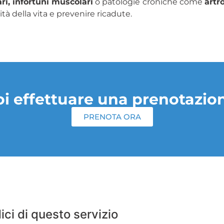
ari, infortuni muscolari
o patologie croniche come
artro
ità della vita e prevenire ricadute.
i effettuare una prenotazio
PRENOTA ORA
ici di questo servizio