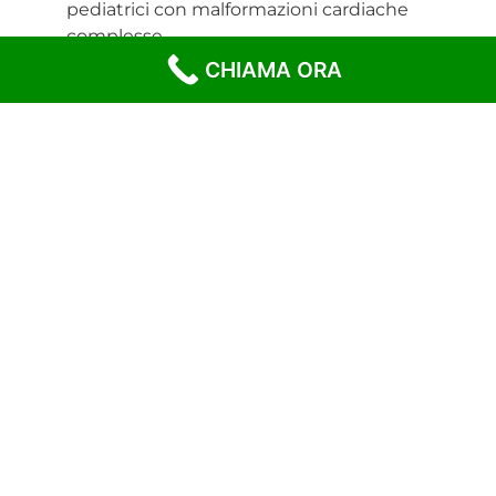
pediatrici con malformazioni cardiache
complesse.
CHIAMA ORA
Galway Clinic – Irlanda
📍 Galway, Irlanda | 🗓️ Settembre 2016
Medico volontario nella divisione di
Cardiochirurgia (Dott. F. Bartolozzi)
SC di Cardiochirurgia – AOU Policlinico P.
Giaccone
📍 Palermo | 🗓️ Marzo 2013 – Luglio 2016
Studente interno presso l’UOC di
Cardiochirurgia (Dott. V. Argano)
Altre esperienze mediche
Medico di Continuità Assistenziale – ASP
Palermo
📍 Palermo | 🗓️ Giugno – Settembre 2017