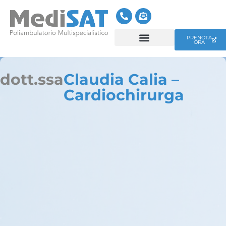
PRENOTA
ORA
CENTRO MEDICO MEDISAT
SERVIZI MEDISAT
dott.ssa
Claudia Calia –
Cardiochirurga