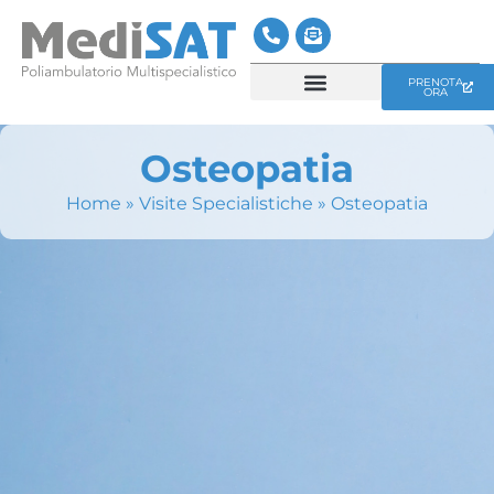
PRENOTA
ORA
CENTRO MEDICO MEDISAT
SERVIZI MEDISAT
Osteopatia
Home
»
Visite Specialistiche
»
Osteopatia