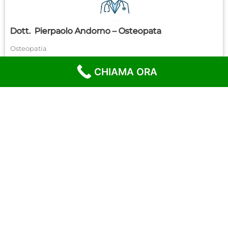
Dott.
Pierpaolo Andorno – Osteopata
Osteopatia
PRENOTA
CHIAMA ORA
SEGUICI SUI SOCIAL
MediSAT s.r.l. | P.IVA 12825090017 | Numero REA TO-
1318985 | Capitale Sociale 10.000 Euro I.V.